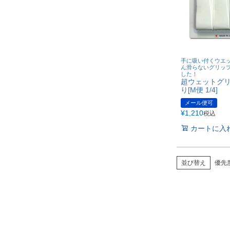
手に吸い付くウエ
ん滑らないグリッ
した！
超ウェットグリ
り[M便 1/4]
メール便可
¥
1,210
税込
カートに入
並び替え
優先