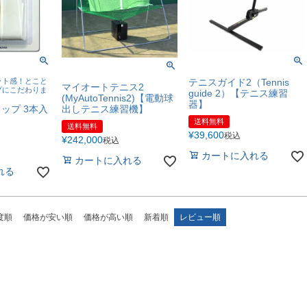
ット感！とこと
テニスガイド2（Tennis
マイオートテニス2
プにこだわりま
guide 2）【テニス練習
(MyAutoTennis2)【電動球
器】
ップ 3本入
出しテニス練習機】
送料無料
送料無料
¥
39,600
税込
¥
242,000
税込
カートに入れる
カートに入れる
れる
度順
価格が安い順
価格が高い順
新着順
レビュー順