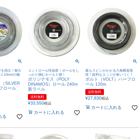
びを両立！耐久
コントロール性抜群！ボールをし
最もスピンがかかる六角断面形
.10mmの極
っかり掴むホールド感！
状！鋭利なエッジが食いつく！
ポリジナモス（POLY
ボルト（VOLT）ハーフロ
SILVER
DINAMOS）ロール 240m
ール 120m
ーフロール
新ラベル
送料無料
送料無料
¥
27,830
税込
¥
33,550
税込
カートに入れる
カートに入れる
れる