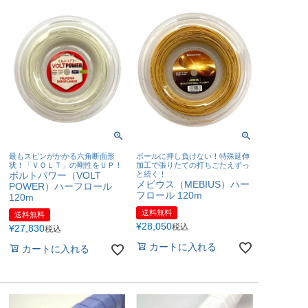
最もスピンがかかる六角断面形
ボールに押し負けない！特殊延伸
状！「ＶＯＬＴ」の剛性をＵＰ！
加工で張りたての打ちごたえずっ
ボルトパワー（VOLT
と続く！
メビウス（MEBIUS）ハー
POWER）ハーフロール
フロール 120m
120m
送料無料
送料無料
¥
28,050
税込
¥
27,830
税込
カートに入れる
カートに入れる