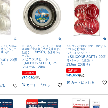
じく！しなやか
ボールをしっかりとはじく！特殊
シリコンと特殊ポリマー層による
せ持つ、シリコ
延伸加工で張りたての反発力ずっ
ソフトな打球感！
トリング！
と続く！「MEBIUS」をよりシャ
シリコン ソフト
ー
ープに！
（SILICONE SOFT）20張
メビウススピード
TOUR）20張
りパック（単張り
（MEBIUS SPEED）ハー
張り
13.5m×20張り）
フロール 120m
り）
送料無料
送料無料
¥
45,650
税込
¥
30,030
税込
カートに入れる
カートに入れる
れる