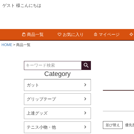
ゲスト 様こんにちは
商品タグ
セール
商品一覧
お気に入り
マイページ
サイズ
指定な
HOME
商品一覧
カラー
レッド
Category
ガット
グリップテープ
上達グッズ
並び替え
優先
テニス小物・他