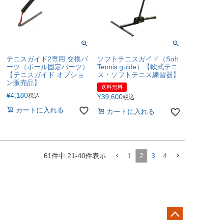
テニスガイド2専用 交換パ
ソフトテニスガイド（Soft
ーツ（ボール固定パーツ）
Tennis guide）【軟式テニ
【テニスガイド オプショ
ス・ソフトテニス練習器】
ン販売品】
送料無料
¥
4,180
税込
¥
39,600
税込
カートに入れる
カートに入れる
61
件中
21
-
40
件表示
1
2
3
4