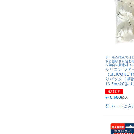
ボールを掴んでは
さと強靭さを合わ
ン融合の新素材ス
シリコン ツア
（SILICONE 
りパック（単
13.5m×20張
送料無料
¥
45,650
税込
カートに入