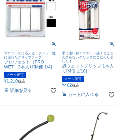
プロユースに応える、フィット性
手に吸い付くウエット感！とこと
に優れたグリップテープ
ん滑らないグリップにこだわりま
プロウェット（PRO
した！
超ウェットグリップ 1本入
WET）3本入り[M便 1/4]
り[M便 1/10]
メール便可
メール便可
¥
1,210
税込
¥
462
税込
詳細を見る
カートに入れる