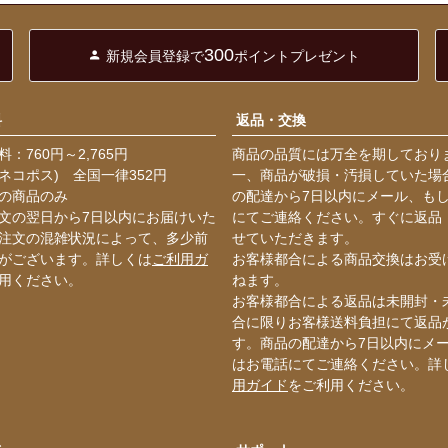
300
新規会員登録で
ポイントプレゼント
料
返品・交換
：760円～2,765円
商品の品質には万全を期しており
ネコポス) 全国一律352円
一、商品が破損・汚損していた場
の商品のみ
の配達から7日以内にメール、も
文の翌日から7日以内にお届けいた
にてご連絡ください。すぐに返品
注文の混雑状況によって、多少前
せていただきます。
がございます。詳しくは
ご利用ガ
お客様都合による商品交換はお受
用ください。
ねます。
お客様都合による返品は未開封・
合に限りお客様送料負担にて返品
す。商品の配達から7日以内にメ
はお電話にてご連絡ください。詳
用ガイド
をご利用ください。