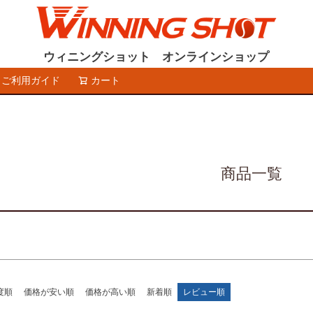
〜
バンドル販
限定
再入荷
翌日発送
ウィニングショット オンラインショップ
ご利用ガイド
カート
検索
予約商品
し
S
M
22.5cm
23.0cm
予約商
並び順
ブルー
イエロー
新着順
優先度
商品一覧
検索
度順
価格が安い順
価格が高い順
新着順
レビュー順