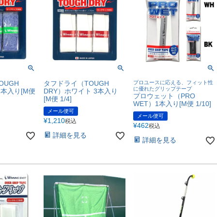
OUGH
タフドライ（TOUGH
プロユースに応える、フィット性
に優れたグリップテープ
3本入り[M便
DRY）ホワイト 3本入り
プロウェット（PRO
[M便 1/4]
WET）1本入り[M便 1/10]
メール便可
メール便可
¥
1,210
税込
¥
462
税込
詳細を見る
詳細を見る