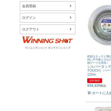
会員登録
ログイン
ログアウト
ウィニングショット オンラインショップ
絶妙なタッチと飛
的に不可能とされた1
細ゲージを実現！
シルバータッチ（
TOUCH）ハ
120m
送料無料
¥
34,430
税込
カートに入