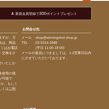
ペー
ジト
300
新規会員登録で
ポイントプレゼント
ップ
へ
お問合せ先
ますが、万
メール
shop@winningshot-shop.jp
合は、商品
TEL
03-5314-2886
しくはお電話
(平日 11:00-18:00)
・交換をさ
メールの返信につきましては、1-2営業日以内
にさせていただいております。
けいたしか
未使用の場
が可能で
ール、もしく
しくは
ご利