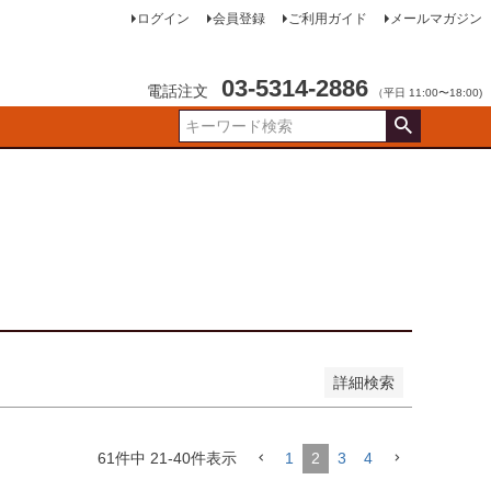
ログイン
会員登録
ご利用ガイド
メールマガジン
売
03-5314-2886
電話注文
（平日 11:00〜18:00)
品のみを表示
登録順
価格が安い順
価格が高い順
順
レビュー順
キーワードヒット順
詳細検索
61
件中
21
-
40
件表示
1
2
3
4