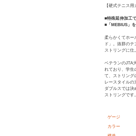
【硬式テニス用
■特殊延伸加工
■「MEBIUS
柔らかくてホー
ド」。抜群のテ
ストリングに仕
ベテランのJT
れており、学生
て、ストリング
レースタイルの
ダブルスでは決
ストリングです
ゲージ
カラー
構造