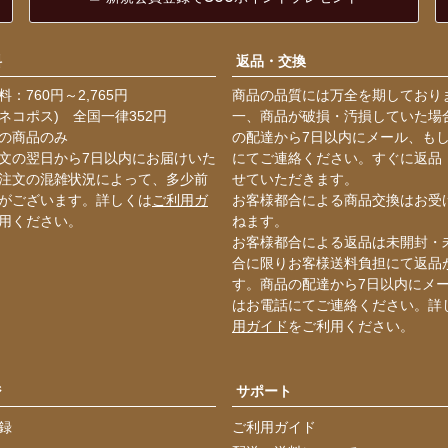
料
返品・交換
：760円～2,765円
商品の品質には万全を期しており
ネコポス) 全国一律352円
一、商品が破損・汚損していた場
の商品のみ
の配達から7日以内にメール、も
文の翌日から7日以内にお届けいた
にてご連絡ください。すぐに返品
注文の混雑状況によって、多少前
せていただきます。
がございます。詳しくは
ご利用ガ
お客様都合による商品交換はお受
用ください。
ねます。
お客様都合による返品は未開封・
合に限りお客様送料負担にて返品
す。商品の配達から7日以内にメ
はお電話にてご連絡ください。詳
用ガイド
をご利用ください。
ジ
サポート
録
ご利用ガイド