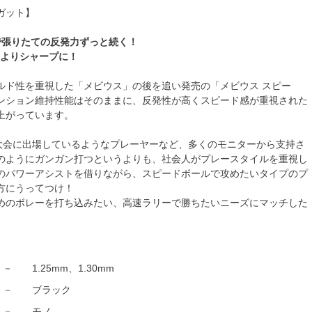
ガット】
で張りたての反発力ずっと続く！
」をよりシャープに！
ルド性を重視した「メビウス」の後を追い発売の「メビウス スピー
ンション維持性能はそのままに、反発性が高くスピード感が重視された
上がっています。
A大会に出場しているようなプレーヤーなど、多くのモニターから支持さ
のようにガンガン打つというよりも、社会人がプレースタイルを重視し
のパワーアシストを借りながら、スピードボールで攻めたいタイプのプ
方にうってつけ！
めのボレーを打ち込みたい、高速ラリーで勝ちたいニーズにマッチした
。
－
1.25mm、1.30mm
－
ブラック
－
モノ