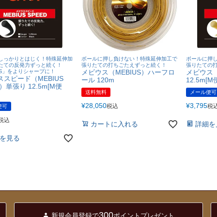
しっかりとはじく！特殊延伸加
ボールに押し負けない！特殊延伸加工で
ボールに押
たての反発力ずっと続く！
張りたての打ちごたえずっと続く！
張りたての
US」をよりシャープに！
メビウス（MEBIUS）ハーフロ
メビウス（
スピード（MEBIUS
ール 120m
12.5m[M便
D）単張り 12.5m[M便
送料無料
メール便可
¥
28,050
¥
3,795
税込
税
便可
税込
カートに入れる
詳細を
を見る
300
新規会員登録で
ポイントプレゼント