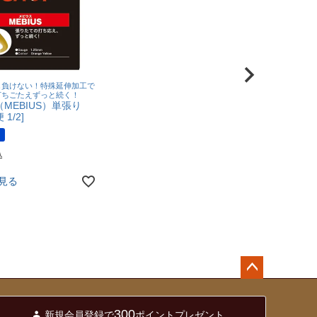
し負けない！特殊延伸加工で
打ちごたえずっと続く！
MEBIUS）単張り
 1/2]
込
見る
ペー
ジト
300
新規会員登録で
ポイントプレゼント
ップ