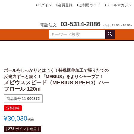
ログイン
会員登録
ご利用ガイド
メールマガジン
03-5314-2886
電話注文
（平日 11:00〜18:00)
ボールをしっかりとはじく！特殊延伸加工で張りたての
反発力ずっと続く！「MEBIUS」をよりシャープに！
メビウススピード（MEBIUS SPEED）ハー
フロール 120m
商品番号
11-000372
送料無料
¥
30,030
税込
[
273
ポイント進呈 ]