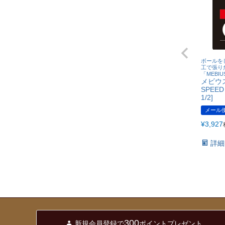
ボールを
工で張り
「MEBI
メビウス
SPEE
1/2]
メール
¥
3,927
詳細
300
新規会員登録で
ポイントプレゼント