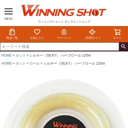
ガイド
カート
MENU
ウィニングショット オンラインシ
ウィニングショット オンラインショップ
MENU
ョップ
商品一覧
お気に入り
マイページ
ご利用ガイド
カート
HOME
ガット
シルキー（SILKY） ハーフロール 120m
HOME
ガット
ロール
シルキー（SILKY） ハーフロール 120m