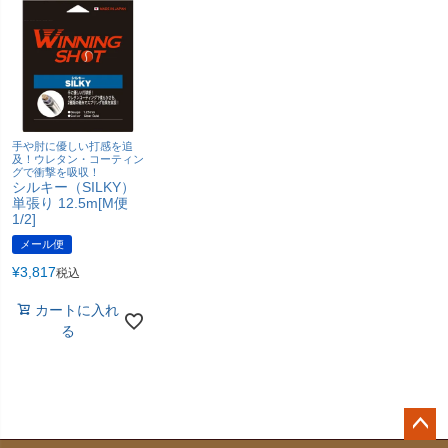
手や肘に優しい打感を追
及！ウレタン・コーティン
グで衝撃を吸収！
シルキー（SILKY）
単張り 12.5m[M便
1/2]
メール便
¥
3,817
税込
カートに入れ
る