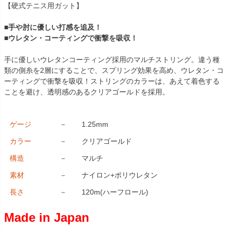
【硬式テニス用ガット】
■手や肘に優しい打感を追及！
■ウレタン・コーティングで衝撃を吸収！
手に優しいウレタンコーティング採用のマルチストリング。違う種
類の側糸を2層にすることで、スプリング効果を高め、ウレタン・コ
ーティングで衝撃を吸収！ストリングのカラーは、あえて着色する
ことを避け、透明感のあるクリアゴールドを採用。
ゲージ
－
1.25mm
カラー
－
クリアゴールド
構造
－
マルチ
素材
－
ナイロン+ポリウレタン
長さ
－
120m(ハーフロール)
Made in Japan